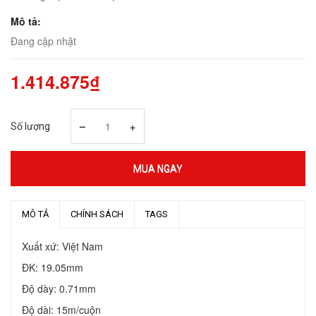
Mô tả:
Đang cập nhật
1.414.875₫
–
+
Số lượng
MUA NGAY
MÔ TẢ
CHÍNH SÁCH
TAGS
Xuất xứ: Việt Nam
ĐK: 19.05mm
Độ dày: 0.71mm
Độ dài: 15m/cuộn