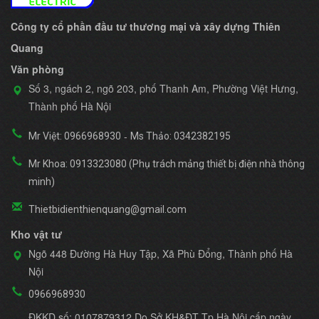
Công ty cổ phần đầu tư thương mại và xây dựng Thiên
Quang
Văn phòng
Số 3, ngách 2, ngõ 203, phố Thanh Am, Phường Việt Hưng,
Thành phố Hà Nội
-
Mr Việt: 0966968930
Ms Thảo: 0342382195
Mr Khoa: 0913323080 (Phụ trách mảng thiết bị điện nhà thông
minh)
Thietbidienthienquang@gmail.com
Kho vật tư
Ngõ 448 Đường Hà Huy Tập, Xã Phù Đổng, Thành phố Hà
Nội
0966968930
ĐKKD số: 0107879312 Do Sở KH&ĐT Tp Hà Nội cấp ngày