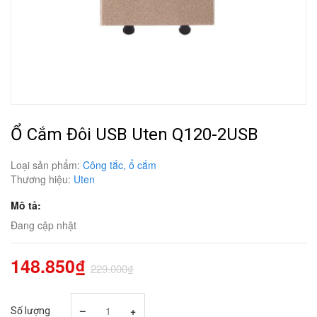
Ổ Cắm Đôi USB Uten Q120-2USB
Loại sản phẩm:
Công tắc, ổ cắm
Thương hiệu:
Uten
Mô tả:
Đang cập nhật
148.850₫
229.000₫
–
+
Số lượng