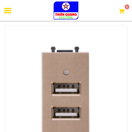
Trang chủ
Công tắc, ổ cắm Uten
Ổ cắm đôi USB Uten Q120-
0
2USB