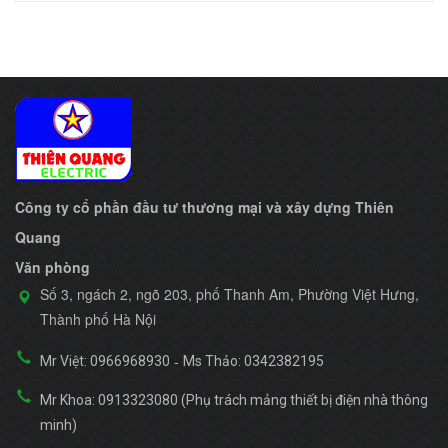
Công ty cổ phần đầu tư thương mại và xây dựng Thiên
Quang
Văn phòng
Số 3, ngách 2, ngõ 203, phố Thanh Am, Phường Việt Hưng,
Thành phố Hà Nội
-
Mr Việt: 0966968930
Ms Thảo: 0342382195
Mr Khoa: 0913323080 (Phụ trách mảng thiết bị điện nhà thông
minh)