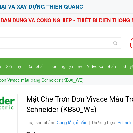
ẠI VÀ XÂY DỰNG THIÊN QUANG
N DÂN DỤNG VÀ CÔNG NGHIỆP - THIẾT BỊ ĐIỆN THÔNG 
ủ
Giới thiệu
Sản phẩm
Kinh nghiệm hay
Video sản phẩm
Khuy
 đơn Vivace màu trắng Schneider (KB30_WE)
Mặt Che Trơn Đơn Vivace Màu T
Schneider (KB30_WE)
Loại sản phẩm:
Công tắc, ổ cắm
|
Thương hiệu:
Schneid