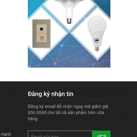
Đăng ký nhận tin
Đăng ký email để nhận ngay mã giảm giã
200.000đ cho tất cả sản phẩm trên cửa
hàng
o hành