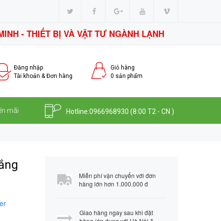
MINH - THIẾT BỊ VÀ VẬT TƯ NGÀNH LẠNH
Đăng nhập
Giỏ hàng
Tài khoản & Đơn hàng
0
sản phẩm
ến mãi
Hotline:
0966968930
(8:00 T2 - CN )
rắng
Miễn phí vận chuyển với đơn
hàng lớn hơn 1.000.000 đ
er
Giao hàng ngay sau khi đặt
hàng (áp dụng với Hà Nội &