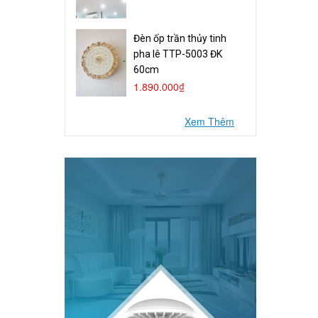
Đèn ốp trần thủy tinh
pha lê TTP-5003 ĐK
60cm
1.890.000₫
Xem Thêm