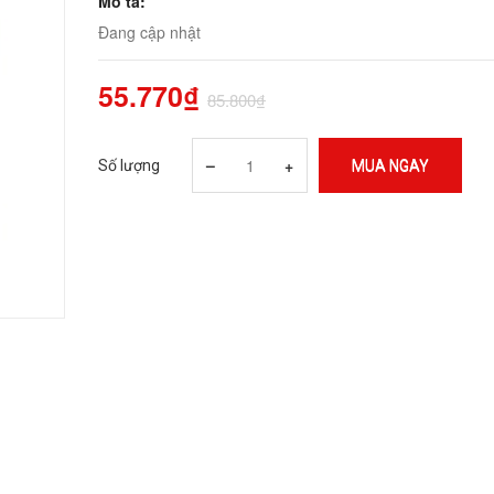
Mô tả:
Đang cập nhật
55.770₫
85.800₫
–
+
Số lượng
MUA NGAY