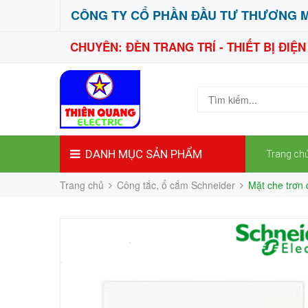
CÔNG TY CỔ PHẦN ĐẦU TƯ THƯƠNG M
CHUYÊN: ĐÈN TRANG TRÍ - THIẾT BỊ ĐIỆ
DANH MỤC SẢN PHẨM
Trang ch
Trang chủ
Công tắc, ổ cắm Schneider
Mặt che trơn
Liên hệ