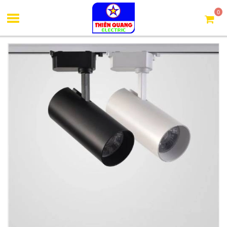
Trang chủ
Đèn rọi ray, ống bơ
Đèn rọi ray ống dài 30W
0
(BSROD30)