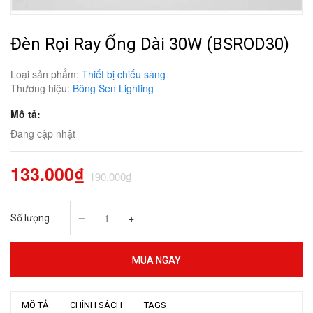
Đèn Rọi Ray Ống Dài 30W (BSROD30)
Loại sản phẩm:
Thiết bị chiếu sáng
Thương hiệu:
Bông Sen Lighting
Mô tả:
Đang cập nhật
133.000₫
190.000₫
–
+
Số lượng
MUA NGAY
MÔ TẢ
CHÍNH SÁCH
TAGS