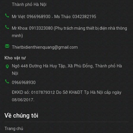
Thành phố Hà Nội
-
Mr Việt: 0966968930
Ms Thảo: 0342382195
Mr Khoa: 0913323080 (Phụ trách mảng thiết bị điện nhà thông
minh)
Thietbidienthienquang@gmail.com
Kho vật tư
Ngõ 448 Đường Hà Huy Tập, Xã Phù Đổng, Thành phố Hà
Nội
0966968930
ĐKKD số: 0107879312 Do Sở KH&ĐT Tp Hà Nội cấp ngày
08/06/2017.
Về chúng tôi
Trang chủ