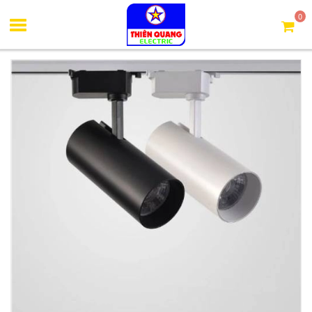
Trang chủ
Đèn rọi ray, ống bơ
Đèn rọi ray ống dài 20W
0
(BSROD20)