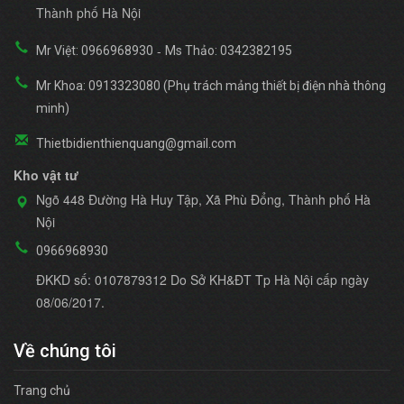
Thành phố Hà Nội
-
Mr Việt: 0966968930
Ms Thảo: 0342382195
Mr Khoa: 0913323080 (Phụ trách mảng thiết bị điện nhà thông
minh)
Thietbidienthienquang@gmail.com
Kho vật tư
Ngõ 448 Đường Hà Huy Tập, Xã Phù Đổng, Thành phố Hà
Nội
0966968930
ĐKKD số: 0107879312 Do Sở KH&ĐT Tp Hà Nội cấp ngày
08/06/2017.
Về chúng tôi
Trang chủ