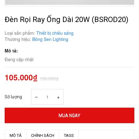
Đèn Rọi Ray Ống Dài 20W (BSROD20)
Loại sản phẩm:
Thiết bị chiếu sáng
Thương hiệu:
Bông Sen Lighting
Mô tả:
Đang cập nhật
105.000₫
150.000₫
–
+
Số lượng
MUA NGAY
MÔ TẢ
CHÍNH SÁCH
TAGS