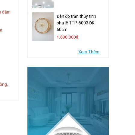
ưu đảm
Đèn ốp trần thủy tinh
pha lê TTP-5003 ĐK
ạt
60cm
1.890.000₫
Xem Thêm
ường,