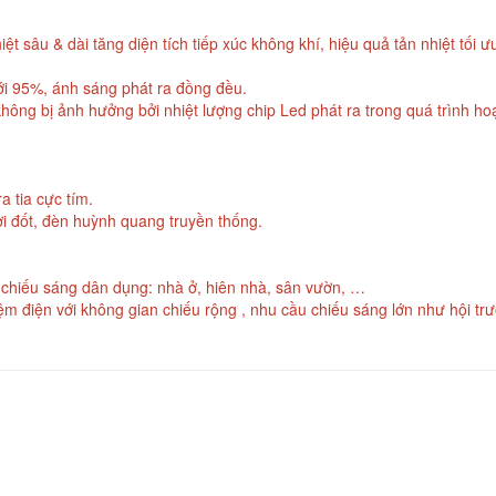
ệt sâu & dài tăng diện tích tiếp xúc không khí, hiệu quả tản nhiệt tối 
ới 95%, ánh sáng phát ra đồng đều.
không bị ảnh hưởng bởi nhiệt lượng chip Led phát ra trong quá trình ho
a tia cực tím.
sợi đốt, đèn huỳnh quang truyền thống.
hiếu sáng dân dụng: nhà ở, hiên nhà, sân vườn, …
iệm điện với không gian chiếu rộng , nhu cầu chiếu sáng lớn như hội tr