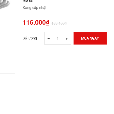
Mô tả:
Đang cập nhật
116.000₫
183.100₫
–
+
Số lượng
MUA NGAY