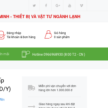
MINH - THIẾT BỊ VÀ VẬT TƯ NGÀNH LẠNH
Đăng nhập
Giỏ hàng
Tài khoản & Đơn hàng
0
sản phẩm
ến mãi
Hotline:
0966968930
(8:00 T2 - CN )
ấp
Miễn phí vận chuyển với đơn
D/Y)
hàng lớn hơn 1.000.000 đ
Win
Giao hàng ngay sau khi đặt
hàng (áp dụng với Hà Nội &