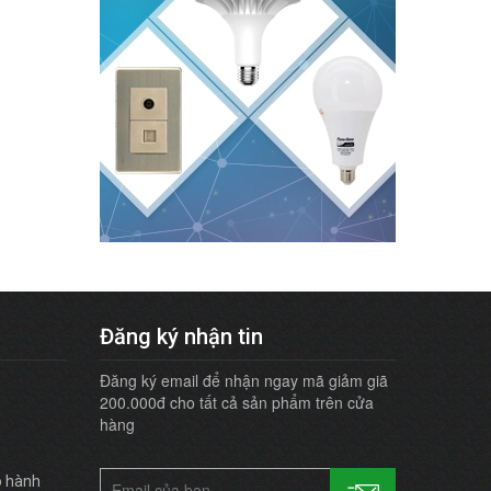
Đăng ký nhận tin
Đăng ký email để nhận ngay mã giảm giã
200.000đ cho tất cả sản phẩm trên cửa
hàng
o hành