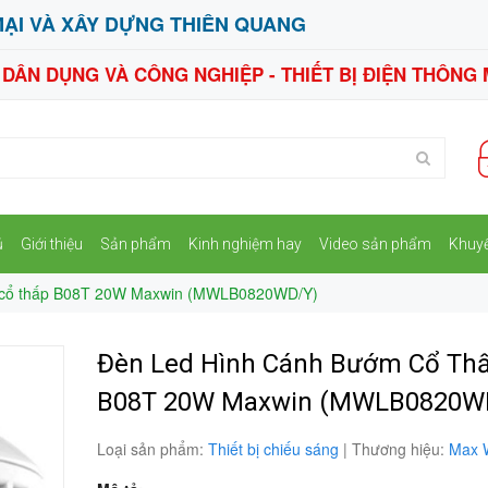
ẠI VÀ XÂY DỰNG THIÊN QUANG
N DÂN DỤNG VÀ CÔNG NGHIỆP - THIẾT BỊ ĐIỆN THÔNG 
ủ
Giới thiệu
Sản phẩm
Kinh nghiệm hay
Video sản phẩm
Khuy
 cổ thấp B08T 20W Maxwin (MWLB0820WD/Y)
Đèn Led Hình Cánh Bướm Cổ Th
B08T 20W Maxwin (MWLB0820W
Loại sản phẩm:
Thiết bị chiếu sáng
|
Thương hiệu:
Max 