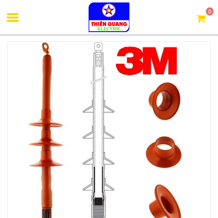
Trang chủ
Đầu cáp trung thế co nhiệt 3M
Đầu cáp co nhiệt 1
0
pha 24kV ngoài trời 50mm2