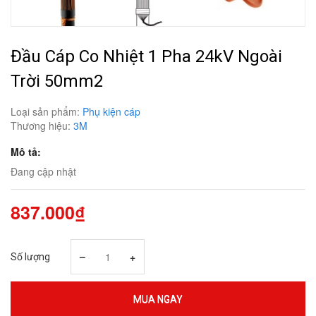
Đầu Cáp Co Nhiệt 1 Pha 24kV Ngoài
Trời 50mm2
Loại sản phẩm:
Phụ kiện cáp
Thương hiệu:
3M
Mô tả:
Đang cập nhật
837.000₫
–
+
Số lượng
MUA NGAY