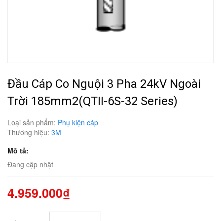
Đầu Cáp Co Nguội 3 Pha 24kV Ngoài
Trời 185mm2(QTII-6S-32 Series)
Loại sản phẩm:
Phụ kiện cáp
Thương hiệu:
3M
Mô tả:
Đang cập nhật
4.959.000₫