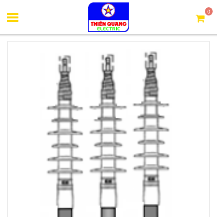
Trang chủ
Đầu cáp trung thế co nguội 3M
Đầu cáp co nguội
0
3 pha 24kV ngoài trời 185mm2(QTII-6S-32 Series)