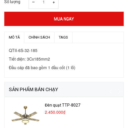
–
+
Số lượng
MUA NGAY
MÔ TẢ
CHÍNH SÁCH
TAGS
QTII-6S-32-185
Tiết diện: 3Cx185mm2
Đầu cáp đã bao gồm 1 đầu cốt (1 lỗ)
SẢN PHẨM BÁN CHẠY
Đèn quạt TTP-8027
2.450.000₫