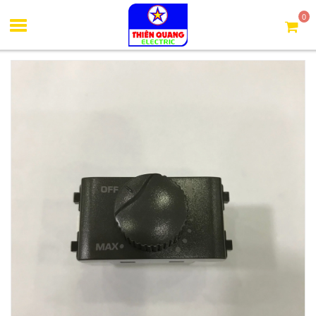
Trang chủ
Công tắc, ổ cắm Schneider
Công tắc điều chỉnh
0
độ sáng đèn 500W Zencelo A Schneider (3031V500M_C15518)