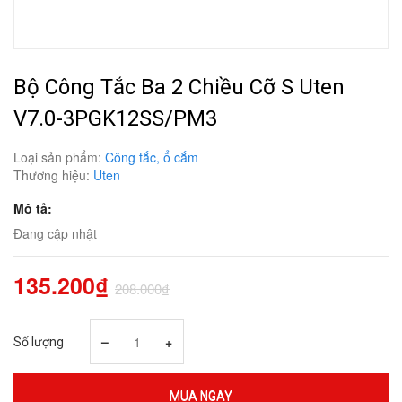
Bộ Công Tắc Ba 2 Chiều Cỡ S Uten
V7.0-3PGK12SS/PM3
Loại sản phẩm:
Công tắc, ổ cắm
Thương hiệu:
Uten
Mô tả:
Đang cập nhật
135.200₫
208.000₫
–
+
Số lượng
MUA NGAY