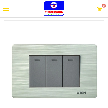
Trang chủ
Công tắc, ổ cắm Uten
Bộ công tắc ba 2 chiều cỡ S
0
Uten V7.0-3PGK12SS/PM3