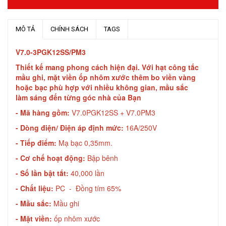
MÔ TẢ
CHÍNH SÁCH
TAGS
V7.0-3PGK12SS/PM3
Thiết kế mang phong cách hiện đại. Với hạt công tắc
mầu ghi, mặt viền ốp nhôm xước thêm bo viền vàng
hoặc bạc phù hợp với nhiều không gian, mầu sắc
làm sáng đến từng góc nhà của Bạn
- Mã hàng gồm:
V7.0PGK12SS + V7.0PM3
- Dòng điện/ Điện áp định mức:
16A/250V
- Tiếp điểm:
Mạ bạc 0,35mm.
- Cơ chế hoạt động:
Bập bênh
- Số lần bật tắt:
40,000 lần
- Chất liệu:
PC - Đồng tím 65%
- Mầu sắc:
Mầu ghi
- Mặt viền:
ốp nhôm xước