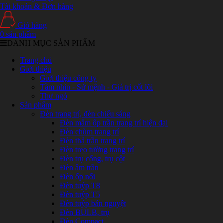
Tài khoản & Đơn hàng
Giỏ hàng
0
sản phẩm
DANH MỤC SẢN PHẨM
Trang chủ
Giới thiệu
Giới thiệu công ty
Tầm nhìn - Sứ mệnh - Giá trị cốt lõi
Thư ngỏ
Sản phẩm
Đèn trang trí, đèn chiếu sáng
Đèn mâm ốp trần trang trí hiện đại
Đèn chùm trang trí
Đèn thả trần trang trí
Đèn treo tường trang trí
Đèn trụ cổng, trụ cột
Đèn âm trần
Đèn ốp nổi
Đèn tuýp T8
Đèn tuýp T5
Đèn tuýp bán nguyệt
Đèn BULB, trụ
Đèn Compact