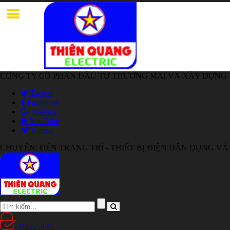
CÔNG TY CỔ PHẦN ĐẦU TƯ THƯƠNG MẠI VÀ XÂY DỰNG
Twitter
Facebook
Google
YouTube
Vimeo
CHUYÊN: ĐÈN TRANG TRÍ - THIẾT BỊ ĐIỆN DÂN DỤNG VÀ
Đăng nhập