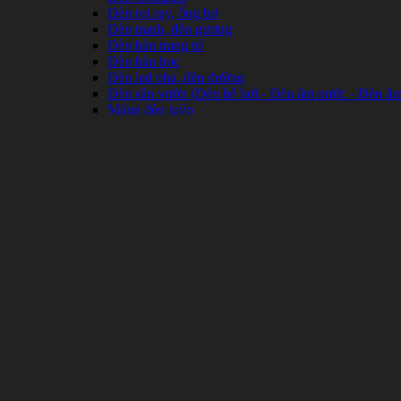
Đèn rọi ray, ống bơ
Đèn tranh, đèn gương
Đèn bàn trang trí
Đèn bàn học
Đèn led pha, đèn đường
Đèn sân vườn (Đèn bể bơi - Đèn âm nước - Đèn âm 
Máng đèn tuýp
Đèn led panel
Đèn Spotlight
Đèn LED Highbay
Đèn pin đội đầu
Chấn lưu (Balat) đèn huỳnh quang, nguồn đèn led
Thiết bị chiếu sáng khác
Đồng hồ trang trí treo tường
Công tắc, ổ cắm, phích cắm
Công tắc, ổ cắm Uten
Công tắc, ổ cắm Schneider
Công tắc, ổ cắm Simon
Công tắc, ổ cắm Panasonic
Công tắc, ổ cắm Sino
Ổ cắm Lioa
Ổ cắm, phích cắm Điện Quang
Công tắc, ổ cắm khác
Aptomat
Aptomat Panasonic