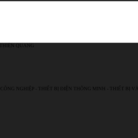
 THIÊN QUANG
 CÔNG NGHIỆP - THIẾT BỊ ĐIỆN THÔNG MINH - THIẾT BỊ